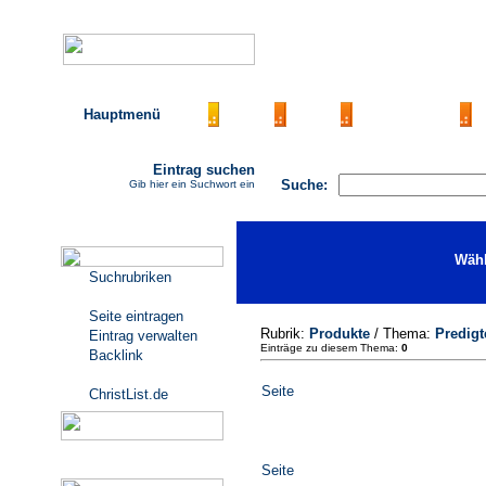
Hauptmenü
AGB
FAQ
Impressum
Eintrag suchen
Suche:
Gib hier ein Suchwort ein
Katalogmenü
Wähl
Suchrubriken
Seite eintragen
Rubrik:
Produkte
/ Thema:
Predigt
Eintrag verwalten
Einträge zu diesem Thema:
0
Backlink
Seite
ChristList.de
Werbepartner
Seite