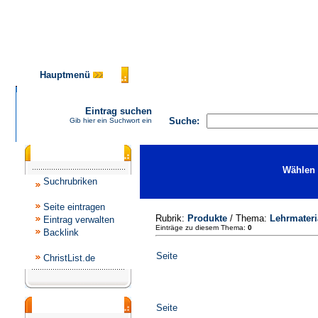
Hauptmenü
AGB
FAQ
Impressum
Ko
Eintrag suchen
Suche:
Gib hier ein Suchwort ein
Katalogmenü
Wählen 
Suchrubriken
Seite eintragen
Rubrik:
Produkte
/ Thema:
Lehrmateri
Eintrag verwalten
Einträge zu diesem Thema:
0
Backlink
Seite
ChristList.de
Werbepartner
Seite