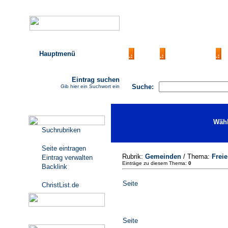
Hauptmenü
AGB
FAQ
Impressum
Eintrag suchen
Suche:
Gib hier ein Suchwort ein
Katalogmenü
Wähl
Suchrubriken
Seite eintragen
Rubrik:
Gemeinden
/ Thema:
Freie
Eintrag verwalten
Einträge zu diesem Thema:
0
Backlink
Seite
ChristList.de
Werbepartner
Seite