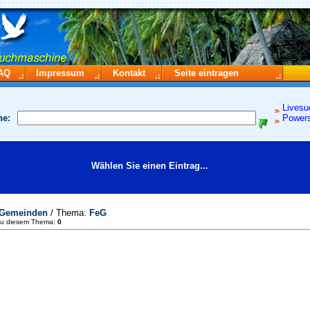
AQ
Impressum
Kontakt
Seite eintragen
Livesu
he:
Power
Wählen Sie einen Eintrag...
Gemeinden
/ Thema:
FeG
zu diesem Thema:
0