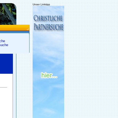
Unser Linktipp
che
suche