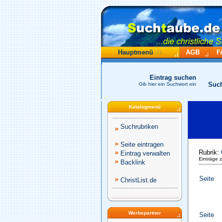
Hauptmenü
AGB
F
Eintrag suchen
Suc
Gib hier ein Suchwort ein
Katalogmenü
Suchrubriken
Seite eintragen
Rubrik:
Eintrag verwalten
Einträge 
Backlink
Seite
ChristList.de
Werbepartner
Seite