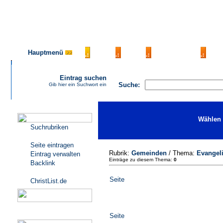
Hauptmenü
AGB
FAQ
Impressum
Ko
Eintrag suchen
Suche:
Gib hier ein Suchwort ein
Katalogmenü
Wählen 
Suchrubriken
Seite eintragen
Rubrik:
Gemeinden
/ Thema:
Evangel
Eintrag verwalten
Einträge zu diesem Thema:
0
Backlink
Seite
ChristList.de
Werbepartner
Seite