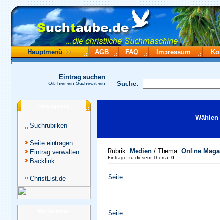
Hauptmenü
AGB
FAQ
Impressum
Ko
Eintrag suchen
Suche:
Gib hier ein Suchwort ein
Katalogmenü
Wählen 
Suchrubriken
Seite eintragen
Rubrik:
Medien
/ Thema:
Online Maga
Eintrag verwalten
Einträge zu diesem Thema:
0
Backlink
Seite
ChristList.de
Werbepartner
Seite