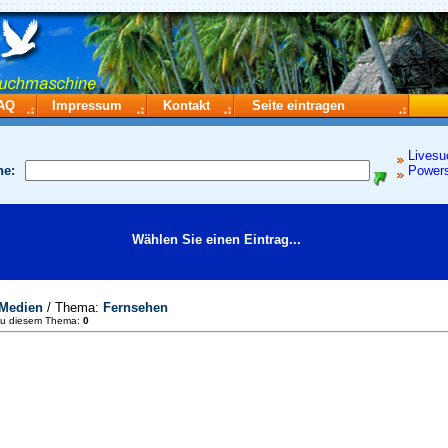
AQ
Impressum
Kontakt
Seite eintragen
Livesu
he:
Power
Wählen Sie einen Eintrag...
Medien
/ Thema:
Fernsehen
zu diesem Thema:
0