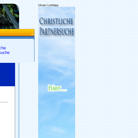
Unser Linktipp
che
suche