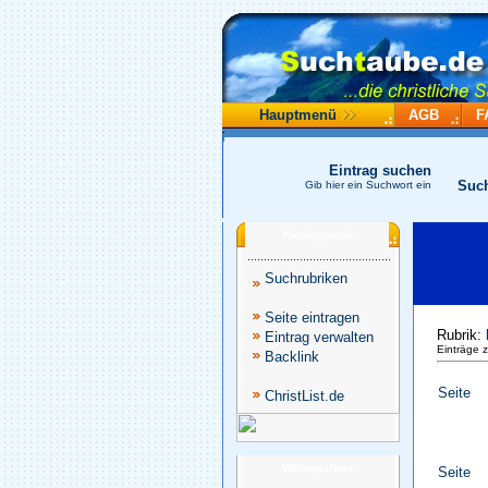
Hauptmenü
AGB
F
Eintrag suchen
Suc
Gib hier ein Suchwort ein
Katalogmenü
Suchrubriken
Seite eintragen
Rubrik:
Eintrag verwalten
Einträge 
Backlink
Seite
ChristList.de
Werbepartner
Seite