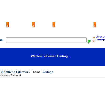
AQ
Impressum
Kontakt
Seite eintragen
Livesu
he:
Power
Wählen Sie einen Eintrag...
Christliche Literatur
/ Thema:
Verlage
zu diesem Thema:
0