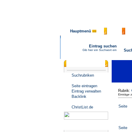
Hauptmenü
AGB
F
Eintrag suchen
Suc
Gib hier ein Suchwort ein
Katalogmenü
Suchrubriken
Seite eintragen
Rubrik:
Eintrag verwalten
Einträge 
Backlink
Seite
ChristList.de
Werbepartner
Seite