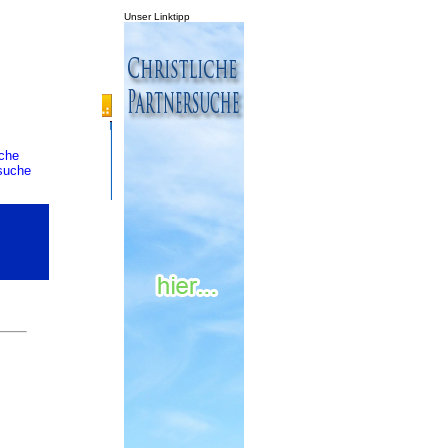
Unser Linktipp
che
suche