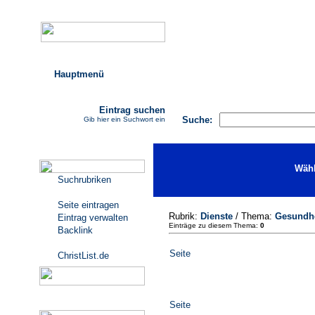
Hauptmenü
AGB
FAQ
Impressum
Eintrag suchen
Suche:
Gib hier ein Suchwort ein
Katalogmenü
Wähl
Suchrubriken
Seite eintragen
Rubrik:
Dienste
/ Thema:
Gesundhe
Eintrag verwalten
Einträge zu diesem Thema:
0
Backlink
Seite
ChristList.de
Werbepartner
Seite