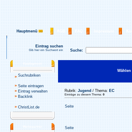
Hauptmenü
AGB
FAQ
Impressum
Ko
Eintrag suchen
Suche:
Gib hier ein Suchwort ein
Katalogmenü
Wählen 
Suchrubriken
Seite eintragen
Rubrik:
Jugend
/ Thema:
EC
Eintrag verwalten
Einträge zu diesem Thema:
0
Backlink
Seite
ChristList.de
Werbepartner
Seite