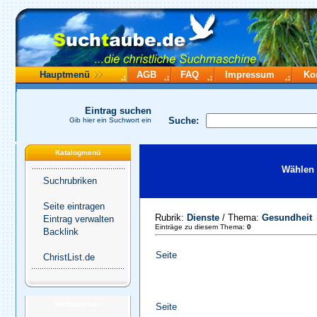
Hauptmenü
AGB
FAQ
Impressum
Ko
Eintrag suchen
Suche:
Gib hier ein Suchwort ein
Katalogmenü
Wählen 
Suchrubriken
Seite eintragen
Rubrik:
Dienste
/ Thema:
Gesundheit
Eintrag verwalten
Einträge zu diesem Thema:
0
Backlink
Seite
ChristList.de
Werbepartner
Seite