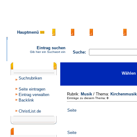
Hauptmenü
AGB
FAQ
Impressum
Ko
Eintrag suchen
Suche:
Gib hier ein Suchwort ein
Katalogmenü
Wählen 
Suchrubriken
Seite eintragen
Rubrik:
Musik
/ Thema:
Kirchenmusik
Eintrag verwalten
Einträge zu diesem Thema:
0
Backlink
Seite
ChristList.de
Werbepartner
Seite