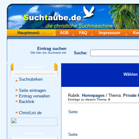
Hauptmenü
AGB
FAQ
Impressum
Ko
Eintrag suchen
Suche:
Gib hier ein Suchwort ein
Katalogmenü
Wählen 
Suchrubriken
Seite eintragen
Rubrik:
Homepages
/ Thema:
Private
Eintrag verwalten
Einträge zu diesem Thema:
0
Backlink
Seite
ChristList.de
Werbepartner
Seite