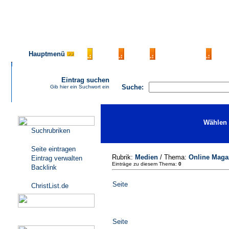
Hauptmenü
AGB
FAQ
Impressum
Ko
Eintrag suchen
Suche:
Gib hier ein Suchwort ein
Katalogmenü
Wählen 
Suchrubriken
Seite eintragen
Rubrik:
Medien
/ Thema:
Online Maga
Eintrag verwalten
Einträge zu diesem Thema:
0
Backlink
Seite
ChristList.de
Werbepartner
Seite