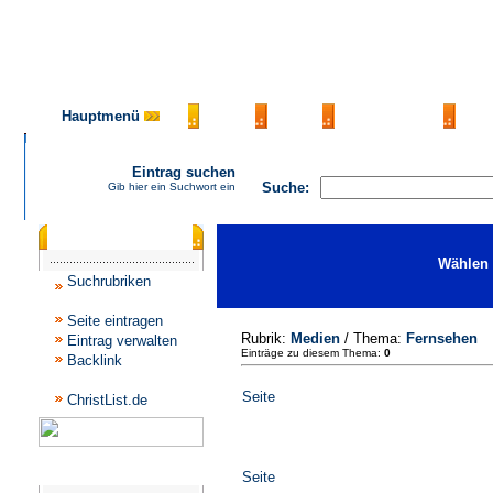
Hauptmenü
AGB
FAQ
Impressum
Ko
Eintrag suchen
Suche:
Gib hier ein Suchwort ein
Katalogmenü
Wählen 
Suchrubriken
Seite eintragen
Rubrik:
Medien
/ Thema:
Fernsehen
Eintrag verwalten
Einträge zu diesem Thema:
0
Backlink
Seite
ChristList.de
Werbepartner
Seite