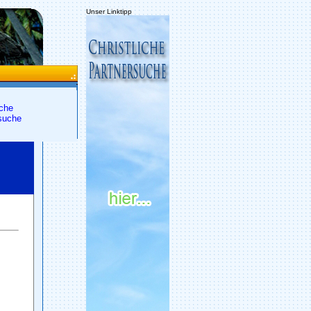
Unser Linktipp
che
suche