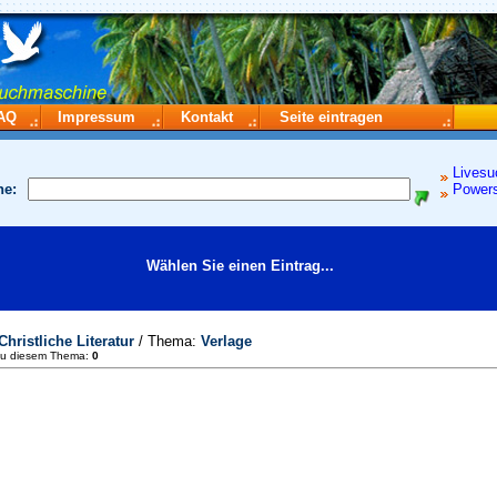
AQ
Impressum
Kontakt
Seite eintragen
Livesu
he:
Power
Wählen Sie einen Eintrag...
Christliche Literatur
/ Thema:
Verlage
zu diesem Thema:
0