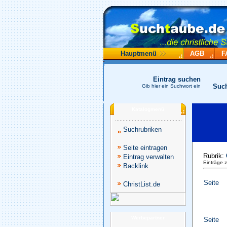
Hauptmenü
AGB
F
Eintrag suchen
Suc
Gib hier ein Suchwort ein
Katalogmenü
Suchrubriken
Seite eintragen
Rubrik:
Eintrag verwalten
Einträge 
Backlink
Seite
ChristList.de
Werbepartner
Seite