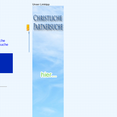
Unser Linktipp
che
suche