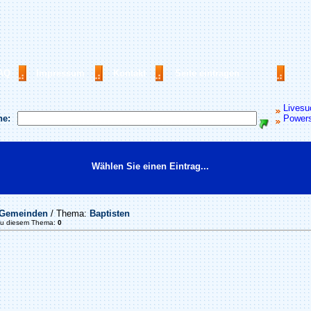
AQ
Impressum
Kontakt
Seite eintragen
Livesu
he:
Power
Wählen Sie einen Eintrag...
Gemeinden
/ Thema:
Baptisten
zu diesem Thema:
0