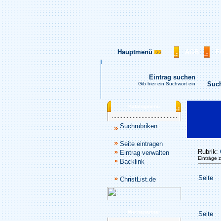
Hauptmenü
AGB
F
Eintrag suchen
Suc
Gib hier ein Suchwort ein
Katalogmenü
Suchrubriken
Seite eintragen
Rubrik:
Eintrag verwalten
Einträge 
Backlink
Seite
ChristList.de
Werbepartner
Seite