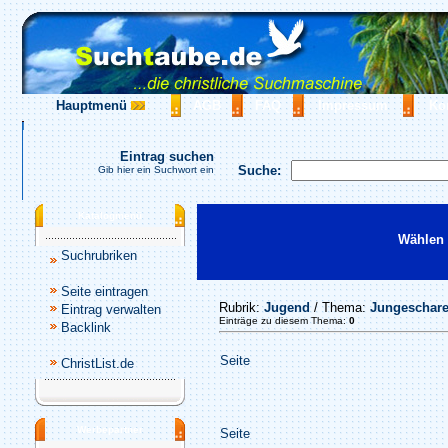
Hauptmenü
AGB
FAQ
Impressum
Ko
Eintrag suchen
Suche:
Gib hier ein Suchwort ein
Katalogmenü
Wählen 
Suchrubriken
Seite eintragen
Rubrik:
Jugend
/ Thema:
Jungeschar
Eintrag verwalten
Einträge zu diesem Thema:
0
Backlink
Seite
ChristList.de
Werbepartner
Seite