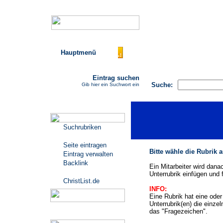
Hauptmenü
AGB
FAQ
Impressu
Eintrag suchen
Suche:
Gib hier ein Suchwort ein
Katalogmenü
Suchrubriken
Seite eintragen
Bitte wähle die Rubrik 
Eintrag verwalten
Backlink
Ein Mitarbeiter wird dana
Unterrubrik einfügen und f
ChristList.de
INFO:
Eine Rubrik hat eine ode
Unterrubrik(en) die einze
das "Fragezeichen".
Werbepartner