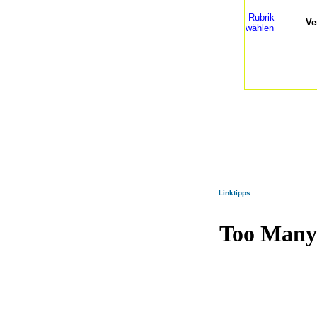
Rubrik
Ve
wählen
Linktipps: