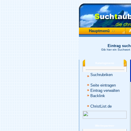
Hauptmenü
Eintrag suc
Gib hier ein Suchwort
Katalogmenü
Suchrubriken
Seite eintragen
Eintrag verwalten
Backlink
ChristList.de
Werbepartner