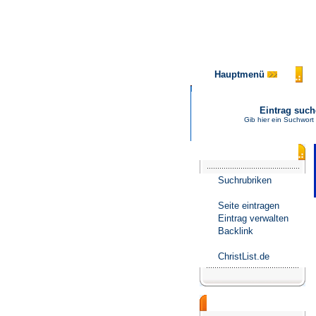
Hauptmenü
Eintrag suc
Gib hier ein Suchwort
Katalogmenü
Suchrubriken
Seite eintragen
Eintrag verwalten
Backlink
ChristList.de
Werbepartner