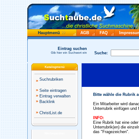
Hauptmenü
AGB
FAQ
Impressu
Eintrag suchen
Suche:
Gib hier ein Suchwort ein
Katalogmenü
Suchrubriken
Seite eintragen
Bitte wähle die Rubrik 
Eintrag verwalten
Backlink
Ein Mitarbeiter wird dana
Unterrubrik einfügen und f
ChristList.de
INFO:
Eine Rubrik hat eine ode
Unterrubrik(en) die einze
das "Fragezeichen".
Werbepartner