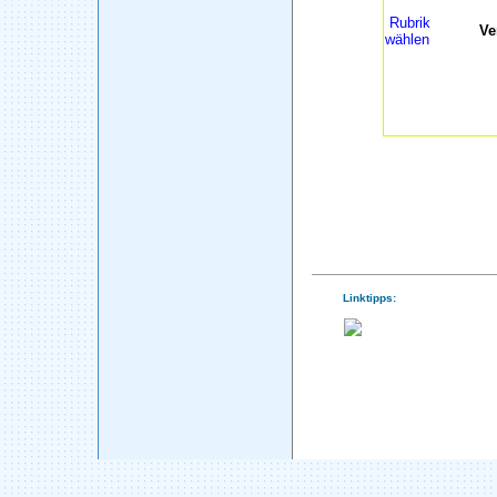
Rubrik
Ve
wählen
Linktipps: