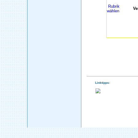
Rubrik
Ve
wählen
Linktipps: