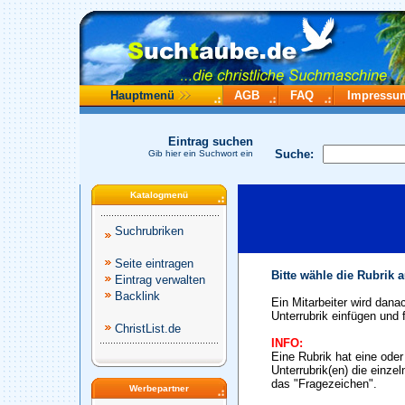
Hauptmenü
AGB
FAQ
Impressu
Eintrag suchen
Suche:
Gib hier ein Suchwort ein
Katalogmenü
Suchrubriken
Seite eintragen
Bitte wähle die Rubrik 
Eintrag verwalten
Backlink
Ein Mitarbeiter wird dana
Unterrubrik einfügen und f
ChristList.de
INFO:
Eine Rubrik hat eine ode
Unterrubrik(en) die einze
das "Fragezeichen".
Werbepartner