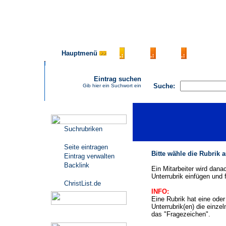
Hauptmenü
AGB
FAQ
Impressu
Eintrag suchen
Suche:
Gib hier ein Suchwort ein
Katalogmenü
Suchrubriken
Seite eintragen
Bitte wähle die Rubrik 
Eintrag verwalten
Backlink
Ein Mitarbeiter wird dana
Unterrubrik einfügen und f
ChristList.de
INFO:
Eine Rubrik hat eine ode
Unterrubrik(en) die einze
das "Fragezeichen".
Werbepartner