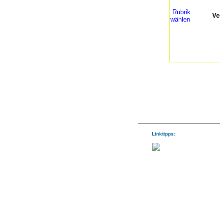
Rubrik
Ve
wählen
Linktipps: