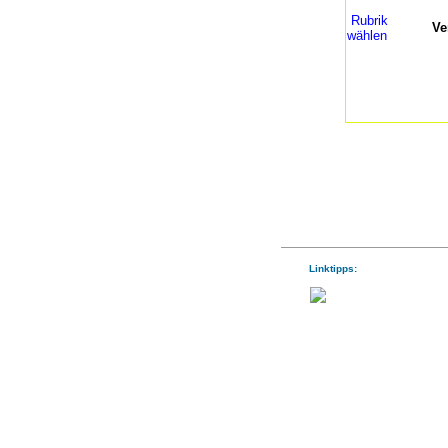
Rubrik
Ve
wählen
Linktipps: