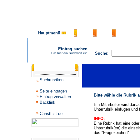
Hauptmenü
AGB
FAQ
Impressu
Eintrag suchen
Suche:
Gib hier ein Suchwort ein
Katalogmenü
Suchrubriken
Seite eintragen
Bitte wähle die Rubrik 
Eintrag verwalten
Backlink
Ein Mitarbeiter wird dana
Unterrubrik einfügen und f
ChristList.de
INFO:
Eine Rubrik hat eine ode
Unterrubrik(en) die einze
das "Fragezeichen".
Werbepartner