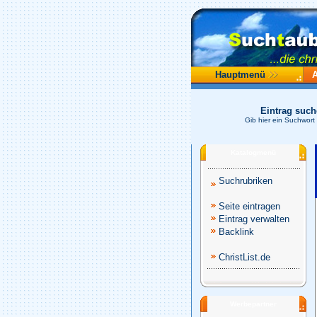
Hauptmenü
Eintrag suc
Gib hier ein Suchwort
Katalogmenü
Suchrubriken
Seite eintragen
Eintrag verwalten
Backlink
ChristList.de
Werbepartner