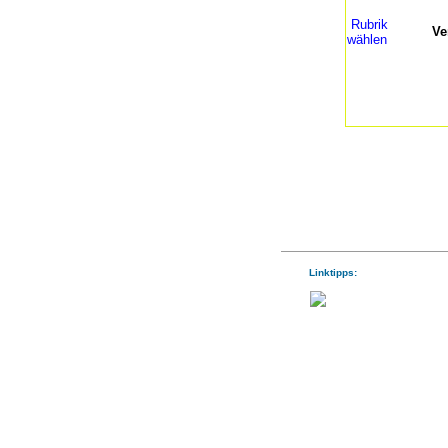
Rubrik
Ve
wählen
Linktipps: