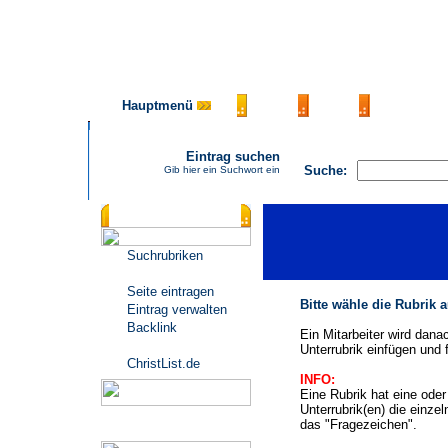
Hauptmenü
AGB
FAQ
Impressu
Eintrag suchen
Suche:
Gib hier ein Suchwort ein
Katalogmenü
Suchrubriken
Seite eintragen
Bitte wähle die Rubrik 
Eintrag verwalten
Backlink
Ein Mitarbeiter wird dana
Unterrubrik einfügen und f
ChristList.de
INFO:
Eine Rubrik hat eine ode
Unterrubrik(en) die einze
das "Fragezeichen".
Werbepartner