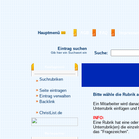
Hauptmenü
AGB
FAQ
Impressu
Eintrag suchen
Suche:
Gib hier ein Suchwort ein
Katalogmenü
Suchrubriken
Seite eintragen
Bitte wähle die Rubrik 
Eintrag verwalten
Backlink
Ein Mitarbeiter wird dana
Unterrubrik einfügen und f
ChristList.de
INFO:
Eine Rubrik hat eine ode
Unterrubrik(en) die einze
das "Fragezeichen".
Werbepartner