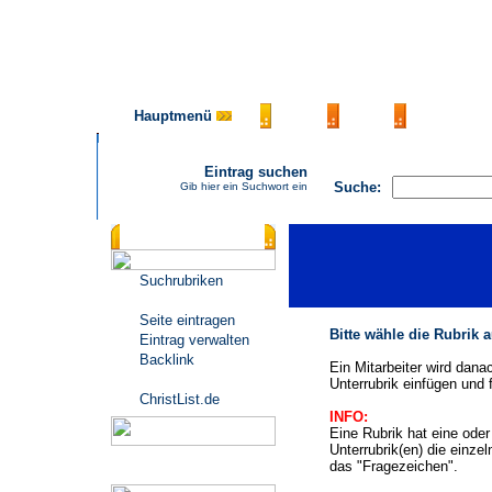
Hauptmenü
AGB
FAQ
Impressu
Eintrag suchen
Suche:
Gib hier ein Suchwort ein
Katalogmenü
Suchrubriken
Seite eintragen
Bitte wähle die Rubrik 
Eintrag verwalten
Backlink
Ein Mitarbeiter wird dana
Unterrubrik einfügen und f
ChristList.de
INFO:
Eine Rubrik hat eine ode
Unterrubrik(en) die einze
das "Fragezeichen".
Werbepartner