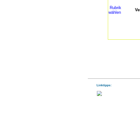
Rubrik
Ve
wählen
Linktipps: