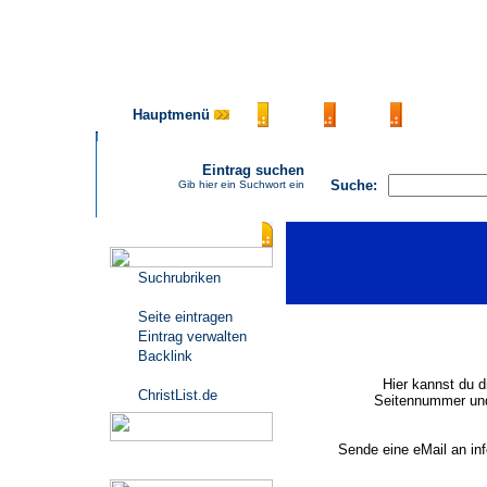
Hauptmenü
AGB
FAQ
Impressu
Eintrag suchen
Suche:
Gib hier ein Suchwort ein
Katalogmenü
Suchrubriken
Seite eintragen
Eintrag verwalten
Backlink
Hier kannst du d
ChristList.de
Seitennummer und
Sende eine eMail an in
Werbepartner