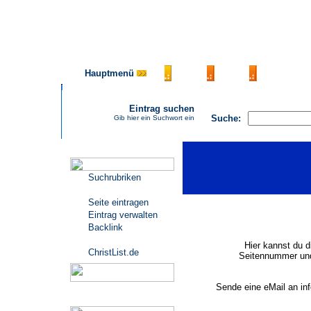
Hauptmenü
AGB
FAQ
Impressu
Eintrag suchen
Suche:
Gib hier ein Suchwort ein
Katalogmenü
Suchrubriken
Seite eintragen
Eintrag verwalten
Backlink
Hier kannst du d
ChristList.de
Seitennummer und
Sende eine eMail an in
Werbepartner