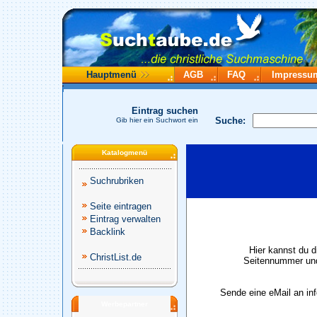
Hauptmenü
AGB
FAQ
Impressu
Eintrag suchen
Suche:
Gib hier ein Suchwort ein
Katalogmenü
Suchrubriken
Seite eintragen
Eintrag verwalten
Backlink
Hier kannst du d
ChristList.de
Seitennummer und
Sende eine eMail an in
Werbepartner