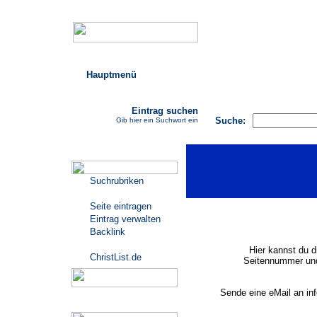
Hauptmenü
AGB
FAQ
Impressu
Eintrag suchen
Suche:
Gib hier ein Suchwort ein
Katalogmenü
Suchrubriken
Seite eintragen
Eintrag verwalten
Backlink
Hier kannst du d
ChristList.de
Seitennummer und
Sende eine eMail an in
Werbepartner