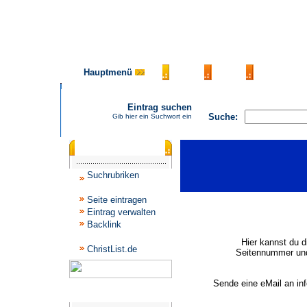
Hauptmenü
AGB
FAQ
Impressu
Eintrag suchen
Suche:
Gib hier ein Suchwort ein
Katalogmenü
Suchrubriken
Seite eintragen
Eintrag verwalten
Backlink
Hier kannst du d
ChristList.de
Seitennummer und
Sende eine eMail an in
Werbepartner