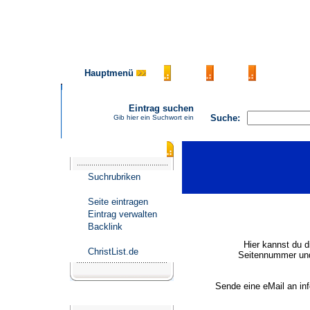
Hauptmenü
AGB
FAQ
Impressu
Eintrag suchen
Suche:
Gib hier ein Suchwort ein
Katalogmenü
Suchrubriken
Seite eintragen
Eintrag verwalten
Backlink
Hier kannst du d
ChristList.de
Seitennummer und
Sende eine eMail an in
Werbepartner