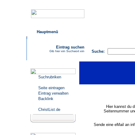
Hauptmenü
AGB
FAQ
Impressu
Eintrag suchen
Suche:
Gib hier ein Suchwort ein
Katalogmenü
Suchrubriken
Seite eintragen
Eintrag verwalten
Backlink
Hier kannst du d
ChristList.de
Seitennummer und
Sende eine eMail an in
Werbepartner