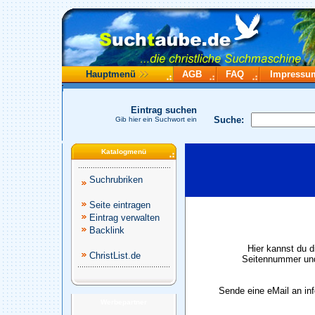
Hauptmenü
AGB
FAQ
Impressu
Eintrag suchen
Suche:
Gib hier ein Suchwort ein
Katalogmenü
Suchrubriken
Seite eintragen
Eintrag verwalten
Backlink
Hier kannst du d
ChristList.de
Seitennummer und
Sende eine eMail an in
Werbepartner