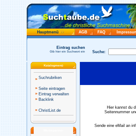
Hauptmenü
AGB
FAQ
Impressu
Eintrag suchen
Suche:
Gib hier ein Suchwort ein
Katalogmenü
Suchrubriken
Seite eintragen
Eintrag verwalten
Backlink
Hier kannst du d
ChristList.de
Seitennummer und
Sende eine eMail an in
Werbepartner