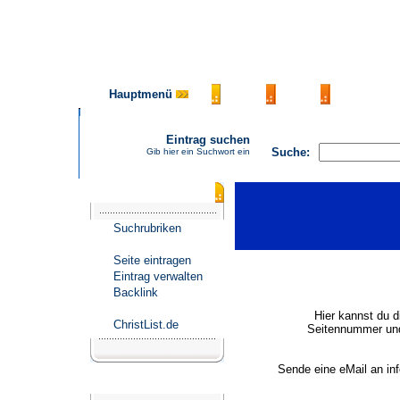
Hauptmenü
AGB
FAQ
Impressu
Eintrag suchen
Suche:
Gib hier ein Suchwort ein
Katalogmenü
Suchrubriken
Seite eintragen
Eintrag verwalten
Backlink
Hier kannst du d
ChristList.de
Seitennummer und
Sende eine eMail an in
Werbepartner