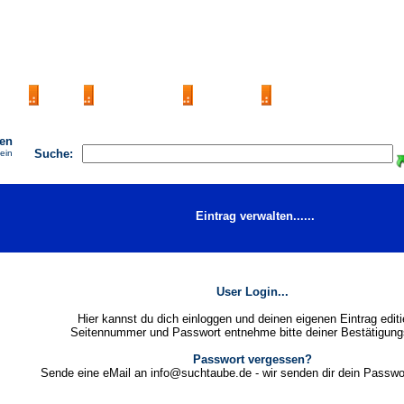
AGB
FAQ
Impressum
Kontakt
Seite eintragen
hen
Suche:
 ein
Eintrag verwalten......
User Login...
Hier kannst du dich einloggen und deinen eigenen Eintrag editi
Seitennummer und Passwort entnehme bitte deiner Bestätigung
Passwort vergessen?
Sende eine eMail an info@suchtaube.de - wir senden dir dein Passwo