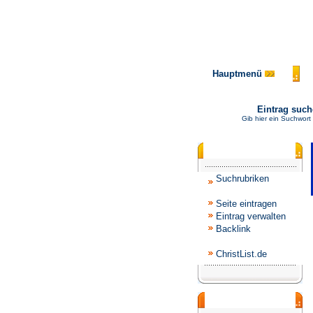
Hauptmenü
Eintrag suc
Gib hier ein Suchwort
Katalogmenü
Suchrubriken
Seite eintragen
Eintrag verwalten
Backlink
ChristList.de
Werbepartner