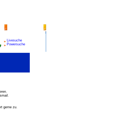
Livesuche
Powersuche
eren.
smail.
rt gerne zu.