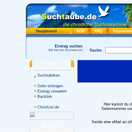
Hauptmenü
AGB
FAQ
Impressu
Eintrag suchen
Suche:
Gib hier ein Suchwort ein
Katalogmenü
Suchrubriken
Seite eintragen
Eintrag verwalten
Backlink
Hier kannst du d
ChristList.de
Seitennummer und
Sende eine eMail an in
Werbepartner