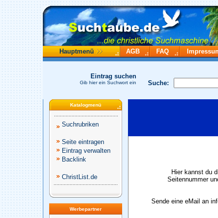
Hauptmenü
AGB
FAQ
Impressu
Eintrag suchen
Suche:
Gib hier ein Suchwort ein
Katalogmenü
Suchrubriken
Seite eintragen
Eintrag verwalten
Backlink
Hier kannst du d
ChristList.de
Seitennummer und
Sende eine eMail an in
Werbepartner