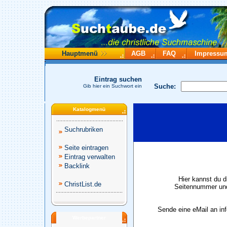
Hauptmenü
AGB
FAQ
Impressu
Eintrag suchen
Suche:
Gib hier ein Suchwort ein
Katalogmenü
Suchrubriken
Seite eintragen
Eintrag verwalten
Backlink
Hier kannst du d
ChristList.de
Seitennummer und
Sende eine eMail an in
Werbepartner