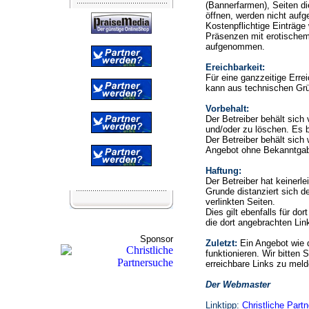
(Bannerfarmen), Seiten di
öffnen, werden nicht auf
Kostenpflichtige Einträge
Präsenzen mit erotischem
aufgenommen.
Ereichbarkeit:
Für eine ganzzeitige Erre
kann aus technischen Gr
Vorbehalt:
Der Betreiber behält sic
und/oder zu löschen. Es b
Der Betreiber behält sich 
Angebot ohne Bekanntgab
Haftung:
Der Betreiber hat keinerle
Grunde distanziert sich de
verlinkten Seiten.
Dies gilt ebenfalls für do
die dort angebrachten Lin
Sponsor
Zuletzt:
Ein Angebot wie 
funktionieren. Wir bitten 
erreichbare Links zu meld
Der Webmaster
Linktipp:
Christliche Part