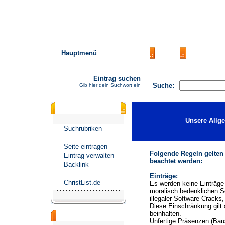
Hauptmenü
AGB
FAQ
Impressu
Eintrag suchen
Suche:
Gib hier dein Suchwort ein
Katalogmenü
Unsere Allg
Suchrubriken
Seite eintragen
Folgende Regeln gelten
Eintrag verwalten
beachtet werden:
Backlink
Einträge:
ChristList.de
Es werden keine Einträge 
moralisch bedenklichen S
illegaler Software Cracks
Diese Einschränkung gilt 
beinhalten.
Werbepartner
Unfertige Präsenzen (Baus