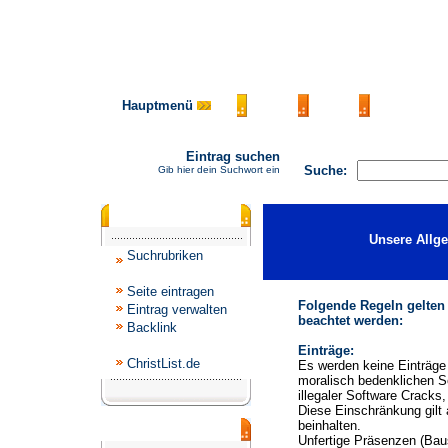
Hauptmenü
AGB
FAQ
Impressu
Eintrag suchen
Suche:
Gib hier dein Suchwort ein
Katalogmenü
Unsere Allg
Suchrubriken
Seite eintragen
Folgende Regeln gelten
Eintrag verwalten
beachtet werden:
Backlink
Einträge:
ChristList.de
Es werden keine Einträge 
moralisch bedenklichen S
illegaler Software Cracks
Diese Einschränkung gilt 
beinhalten.
Werbepartner
Unfertige Präsenzen (Baus