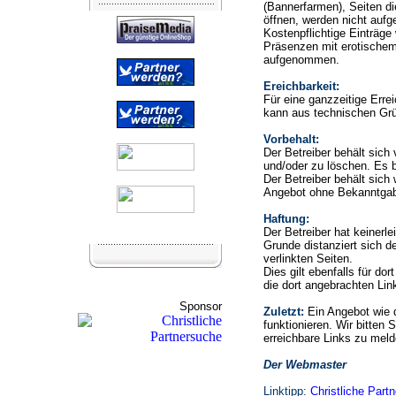
(Bannerfarmen), Seiten di
öffnen, werden nicht auf
Kostenpflichtige Einträge
Präsenzen mit erotischem
aufgenommen.
Ereichbarkeit:
Für eine ganzzeitige Erre
kann aus technischen Gr
Vorbehalt:
Der Betreiber behält sic
und/oder zu löschen. Es b
Der Betreiber behält sich 
Angebot ohne Bekanntgab
Haftung:
Der Betreiber hat keinerle
Grunde distanziert sich de
verlinkten Seiten.
Dies gilt ebenfalls für do
die dort angebrachten Lin
Sponsor
Zuletzt:
Ein Angebot wie 
funktionieren. Wir bitten 
erreichbare Links zu meld
Der Webmaster
Linktipp:
Christliche Part