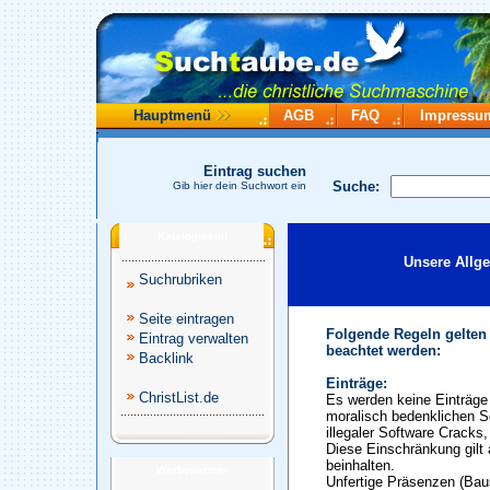
Hauptmenü
AGB
FAQ
Impressu
Eintrag suchen
Suche:
Gib hier dein Suchwort ein
Katalogmenü
Unsere Allg
Suchrubriken
Seite eintragen
Folgende Regeln gelten
Eintrag verwalten
beachtet werden:
Backlink
Einträge:
ChristList.de
Es werden keine Einträge 
moralisch bedenklichen S
illegaler Software Cracks
Diese Einschränkung gilt 
beinhalten.
Werbepartner
Unfertige Präsenzen (Baus