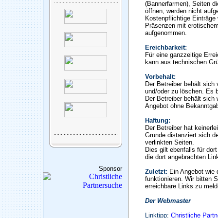
(Bannerfarmen), Seiten di
öffnen, werden nicht auf
Kostenpflichtige Einträge
Präsenzen mit erotischem
aufgenommen.
Ereichbarkeit:
Für eine ganzzeitige Erre
kann aus technischen Gr
Vorbehalt:
Der Betreiber behält sic
und/oder zu löschen. Es b
Der Betreiber behält sich 
Angebot ohne Bekanntgab
Haftung:
Der Betreiber hat keinerle
Grunde distanziert sich de
verlinkten Seiten.
Dies gilt ebenfalls für do
die dort angebrachten Lin
Sponsor
Zuletzt:
Ein Angebot wie 
funktionieren. Wir bitten 
erreichbare Links zu meld
Der Webmaster
Linktipp:
Christliche Part