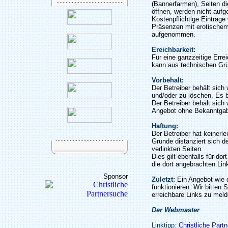
(Bannerfarmen), Seiten di
öffnen, werden nicht auf
Kostenpflichtige Einträge
Präsenzen mit erotischem
aufgenommen.
Ereichbarkeit:
Für eine ganzzeitige Erre
kann aus technischen Gr
Vorbehalt:
Der Betreiber behält sic
und/oder zu löschen. Es b
Der Betreiber behält sich 
Angebot ohne Bekanntgab
Haftung:
Der Betreiber hat keinerle
Grunde distanziert sich de
verlinkten Seiten.
Dies gilt ebenfalls für do
die dort angebrachten Lin
Sponsor
Zuletzt:
Ein Angebot wie 
funktionieren. Wir bitten 
erreichbare Links zu meld
Der Webmaster
Linktipp:
Christliche Part