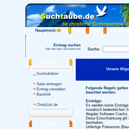
Hauptmenü
AGB
FAQ
Impressu
Eintrag suchen
Suche:
Gib hier dein Suchwort ein
Katalogmenü
Unsere Allg
Suchrubriken
Seite eintragen
Folgende Regeln gelten
Eintrag verwalten
beachtet werden:
Backlink
Einträge:
ChristList.de
Es werden keine Einträge 
moralisch bedenklichen S
illegaler Software Cracks
Diese Einschränkung gilt 
beinhalten.
Werbepartner
Unfertige Präsenzen (Baus