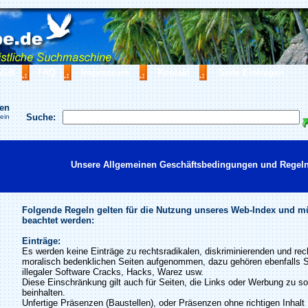
AGB
FAQ
Impressum
Kontakt
Seite Eintragen
hen
Suche:
ein
Unsere Allgemeinen Geschäftsbedingungen und Regeln
Folgende Regeln gelten für die Nutzung unseres Web-Index und 
beachtet werden:
Einträge:
Es werden keine Einträge zu rechtsradikalen, diskriminierenden und rech
moralisch bedenklichen Seiten aufgenommen, dazu gehören ebenfalls S
illegaler Software Cracks, Hacks, Warez usw.
Diese Einschränkung gilt auch für Seiten, die Links oder Werbung zu s
beinhalten.
Unfertige Präsenzen (Baustellen), oder Präsenzen ohne richtigen Inhalt