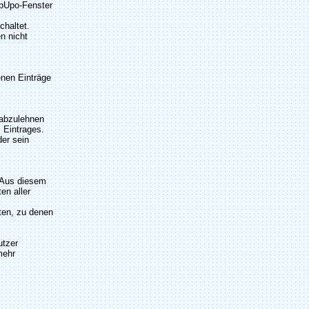
opUpo-Fenster
chaltet.
n nicht
enen Einträge
 abzulehnen
 Eintrages.
der sein
. Aus diesem
en aller
iten, zu denen
utzer
mehr