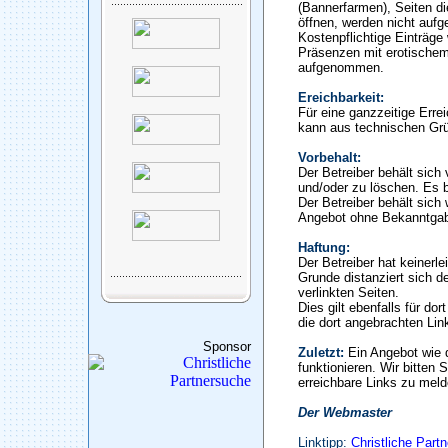
(Bannerfarmen), Seiten di
öffnen, werden nicht auf
Kostenpflichtige Einträge
Präsenzen mit erotischem
aufgenommen.
Ereichbarkeit:
Für eine ganzzeitige Erre
kann aus technischen Gr
Vorbehalt:
Der Betreiber behält sic
und/oder zu löschen. Es b
Der Betreiber behält sich 
Angebot ohne Bekanntgab
Haftung:
Der Betreiber hat keinerle
Grunde distanziert sich de
verlinkten Seiten.
Dies gilt ebenfalls für do
die dort angebrachten Lin
Sponsor
Zuletzt:
Ein Angebot wie 
funktionieren. Wir bitten 
erreichbare Links zu meld
Der Webmaster
Linktipp:
Christliche Part