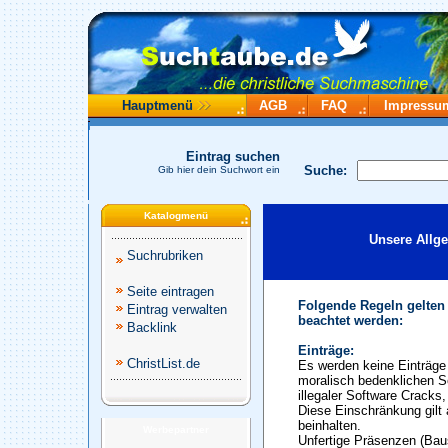
Hauptmenü
AGB
FAQ
Impressu
Eintrag suchen
Suche:
Gib hier dein Suchwort ein
Katalogmenü
Unsere Allg
Suchrubriken
Seite eintragen
Folgende Regeln gelten
Eintrag verwalten
beachtet werden:
Backlink
Einträge:
ChristList.de
Es werden keine Einträge 
moralisch bedenklichen S
illegaler Software Cracks
Diese Einschränkung gilt 
beinhalten.
Werbepartner
Unfertige Präsenzen (Baus