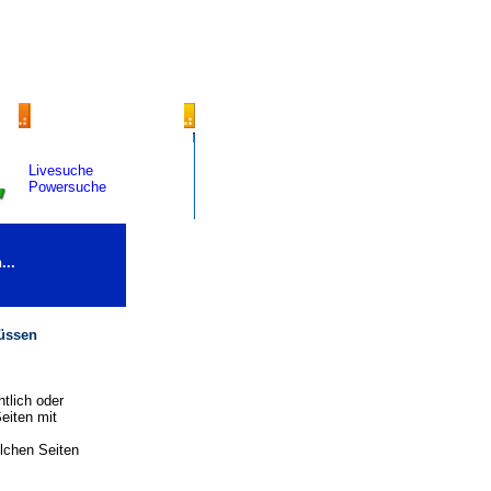
Livesuche
Powersuche
...
müssen
tlich oder
eiten mit
olchen Seiten