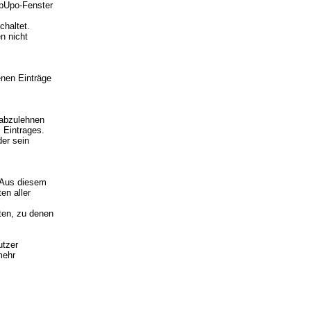
opUpo-Fenster
chaltet.
n nicht
enen Einträge
 abzulehnen
 Eintrages.
der sein
. Aus diesem
en aller
iten, zu denen
utzer
mehr