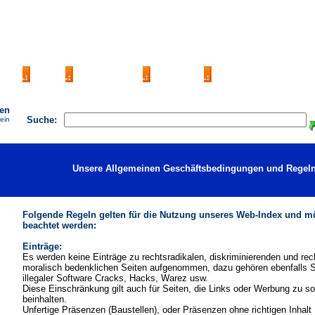
AGB
FAQ
Impressum
Kontakt
Seite Eintragen
hen
Suche:
ein
Unsere Allgemeinen Geschäftsbedingungen und Regeln
Folgende Regeln gelten für die Nutzung unseres Web-Index und 
beachtet werden:
Einträge:
Es werden keine Einträge zu rechtsradikalen, diskriminierenden und rech
moralisch bedenklichen Seiten aufgenommen, dazu gehören ebenfalls S
illegaler Software Cracks, Hacks, Warez usw.
Diese Einschränkung gilt auch für Seiten, die Links oder Werbung zu s
beinhalten.
Unfertige Präsenzen (Baustellen), oder Präsenzen ohne richtigen Inhalt